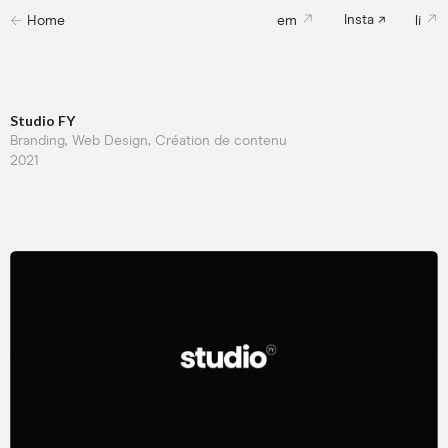
←
↗
↗
Insta ↗
Home
em
li
Studio FY
Branding, Web Design, Création de contenu
2021