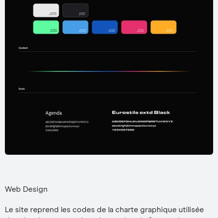
Web Design
Le site reprend les codes de la charte graphique utilisée